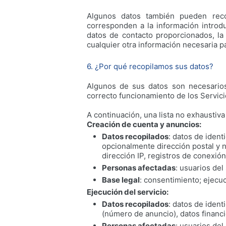
Algunos datos también pueden recop
corresponden a la información introdu
datos de contacto proporcionados, la
cualquier otra información necesaria pa
6. ¿Por qué recopilamos sus datos?
Algunos de sus datos son necesarios
correcto funcionamiento de los Servici
A continuación, una lista no exhaustiva
Creación de cuenta y anuncios:
Datos recopilados
: datos de ident
opcionalmente dirección postal y 
dirección IP, registros de conexió
Personas afectadas
: usuarios del
Base legal
: consentimiento; ejecuc
Ejecución del servicio:
Datos recopilados
: datos de ident
(número de anuncio), datos financie
Personas afectadas
: usuarios del