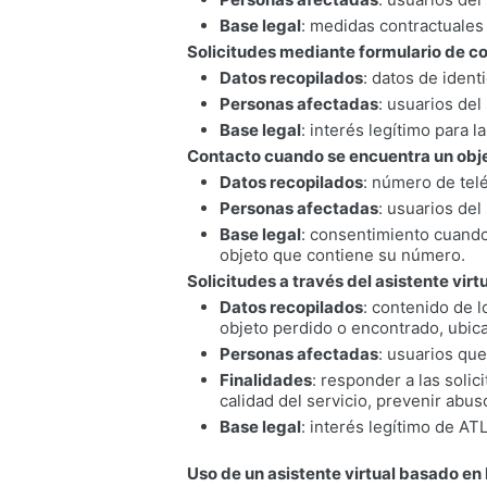
Base legal
: medidas contractuales
Solicitudes mediante formulario de c
Datos recopilados
: datos de ident
Personas afectadas
: usuarios del
Base legal
: interés legítimo para 
Contacto cuando se encuentra un obje
Datos recopilados
: número de tel
Personas afectadas
: usuarios del
Base legal
: consentimiento cuando
objeto que contiene su número.
Solicitudes a través del asistente virt
Datos recopilados
: contenido de 
objeto perdido o encontrado, ubica
Personas afectadas
: usuarios qu
Finalidades
: responder a las solic
calidad del servicio, prevenir abus
Base legal
: interés legítimo de A
Uso de un asistente virtual basado en 