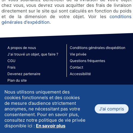
chez vous, vous devrez vous acquitter des frais de livraison
directement sur le site qui sont calculés en fonction du poids
et de la dimension de votre objet. Voir les
conditions
générales d'expédition
.
A propos de nous
Conditions générales d’expédition
J'ai trouvé un objet, que faire ?
Vie privée
CGU
Questions fréquentes
Frais
Contact
Devenez partenaire
Accessibilité
Plan du site
V. 190526
© 2026 ATLANTIS. Tous droits réservés.
Nous utilisons uniquement des
cookies fonctionnels et des cookies
de mesure d’audience strictement
anonymes, ne nécessitant pas votre
J'ai compris
consentement. Pour en savoir plus,
consultez notre politique de vie privée
disponible ici :
En savoir plus